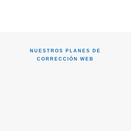
Joël Dicker
NUESTROS PLANES DE
CORRECCIÓN WEB
ORTOTIPOGRÁF
ESTILO
ICA
70€
122€
HASTA 3500
HASTA 3500
PALABRAS
PALABRAS