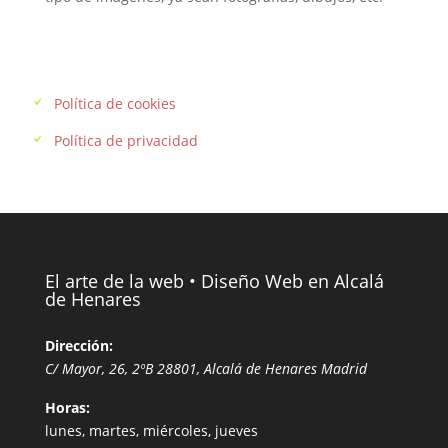
Enlaces de interés
Política de cookies
Política de privacidad
El arte de la web • Diseño Web en Alcalá
de Henares
Dirección:
C/ Mayor, 26, 2ºB
28801
,
Alcalá de Henares
Madrid
Horas:
lunes, martes, miércoles, jueves