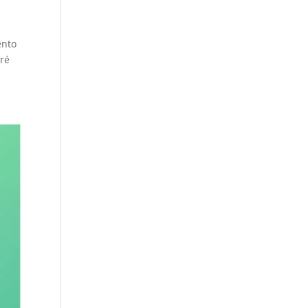
ento
aré