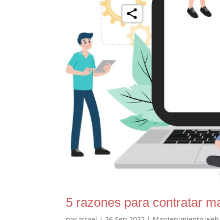
5 razones para contratar 
por
Israel
|
26 Sep 2022
|
Mantenimiento web